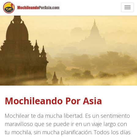
Preparación
Países de Asia
Rutas de mochileros
Vuelos a Asia
Blogs
Guías
Mochileando Por Asia
Mochilear te da mucha libertad. Es un sentimiento
maravilloso que se puede ir en un viaje largo con
tu mochila, sin mucha planificación. Todos los días