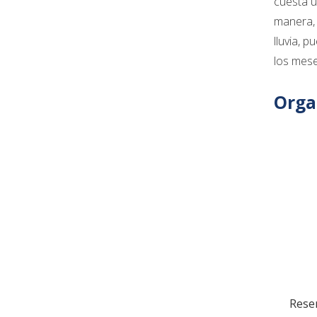
cuesta u
manera, 
lluvia, 
los mese
Orga
Reser