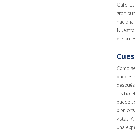
Galle. E
gran pun
nacional
Nuestro 
elefante
Cues
Como se 
puedes s
después 
los hote
puede se
bien org
vistas. 
una expe