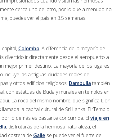
serán impresionados cuando visitan las hermosas
amente cerca uno del otro, por lo que a menudo no
lma, puedes ver el país en 3.5 semanas.
 capital,
Colombo
. A diferencia de la mayoría de
ás divertido ir directamente desde el aeropuerto a
 un mejor primer destino. La mayoría de los lugares
to incluye las antiguas ciudades reales de
as y otros edificios religiosos.
Dambulla
también
ial, con estatuas de Buda y murales en templos en
aquí. La roca del mismo nombre, que significa Lion
llamada la capital cultural de Sri Lanka. El ‘Templo
d, por lo demás es bastante concurrida. El
viaje en
Ella
, disfrutarás de la hermosa naturaleza, el
udad costera de
Galle
se puede ver el fuerte de