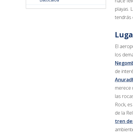
hace fel
playas. 
tendrás 
Luga
El aerop
los demá
Negom
de inter
Anurad
merece u
las roca
Rock, es
de la Re
tren de
ambiente