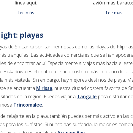
línea aquí.
avión más baratos
Lee más
Lee más
ight: playas
layas de Sri Lanka son tan hermosas como las playas de Filipina
s tranquilas. Las actividades comerciales que se han apoderad
ciles de encontrar aquí. Especialmente si viajas más hacia el este
 Hikkaduwa es el centro turístico costero más cercano de la cap
la más visitada. Sin embargo, hay mejores destinos de playa. M
ste se encuentra
Mirissa
, nuestra ciudad costera favorita de 
sitadas en la región. Puedes viajar a
Tangalle
para disfrutar de
ermosa
Trincomalee
.
e relajarte en la playa, también puedes ser más activo en las 
es para los surfistas. Si nunca has surfeado, lo mejor es come
más avanzado es posible en
Arugam Bay
.