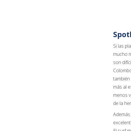
Spotl
Si las p
mucho má
son difí
Colombo.
también 
más al e
menos vi
de la h
Además d
excelent
El surf 