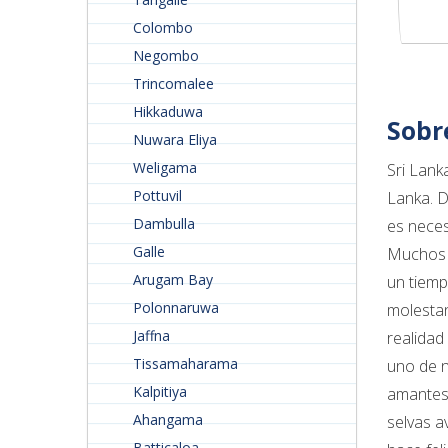
Colombo
Negombo
Trincomalee
Hikkaduwa
Sobr
Nuwara Eliya
Weligama
Sri Lank
Pottuvil
Lanka. D
Dambulla
es neces
Galle
Muchos l
Arugam Bay
un tiemp
Polonnaruwa
molestan
Jaffna
realidad
Tissamaharama
uno de n
Kalpitiya
amantes 
Ahangama
selvas a
Batticaloa