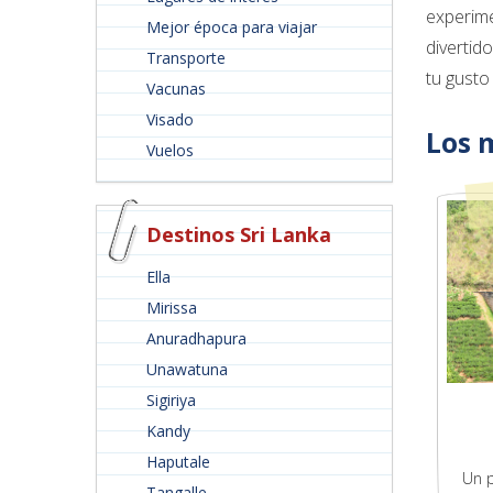
experime
Mejor época para viajar
divertid
Transporte
tu gusto
Vacunas
Visado
Los 
Vuelos
Destinos Sri Lanka
Ella
Mirissa
Anuradhapura
Unawatuna
Sigiriya
Kandy
Haputale
Un 
Tangalle