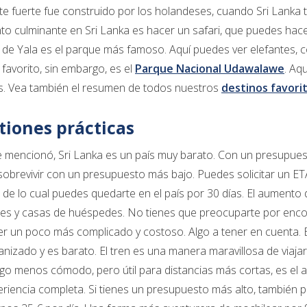
ste fuerte fue construido por los holandeses, cuando Sri Lanka 
to culminante en Sri Lanka es hacer un safari, que puedes hac
 de Yala es el parque más famoso. Aquí puedes ver elefantes, co
favorito, sin embargo, es el
Parque Nacional Udawalawe
. Aq
s. Vea también el resumen de todos nuestros
destinos favorit
tiones prácticas
mencionó, Sri Lanka es un país muy barato. Con un presupuest
obrevivir con un presupuesto más bajo. Puedes solicitar un ET
de lo cual puedes quedarte en el país por 30 días. El aument
les y casas de huéspedes. No tienes que preocuparte por enco
r un poco más complicado y costoso. Algo a tener en cuenta. 
anizado y es barato. El tren es una manera maravillosa de viaj
Algo menos cómodo, pero útil para distancias más cortas, es el 
riencia completa. Si tienes un presupuesto más alto, también 