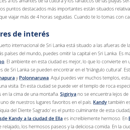
ices a los amantes de la cultura y los fanáticos de las playas 
Los puntos destacados más importantes están situados relativ
que viajar más de 4 horas seguidas. Cuando te lo tomas con ca
res de interés
uerto internacional de Sri Lanka está situado a las afueras de la
s países del mundo, puedes omitir la capital en Sri Lanka. Es m
bo
. El ambiente en esta ciudad es mejor, lo que lo convierte en
és de Sri Lanka se pueden encontrar en el ‘triángulo cultural’. Es
hapura
y
Polonnaruwa
. Aquí puedes ver muchos templos, estup
na visita. En esta ciudad se puede ver el templo de roca espec
s en la cima de una montaña.
Sigiriya
no se encuentra lejos de 
 uno de nuestros lugares favoritos en el país.
Kandy
también es 
liquia del Diente Sagrado’ es el punto culminante de esta ciuda
sde Kandy a la ciudad de Ella
es increíblemente hermoso. En
 relajado, los hermosos paseos y la deliciosa comida. En la ci