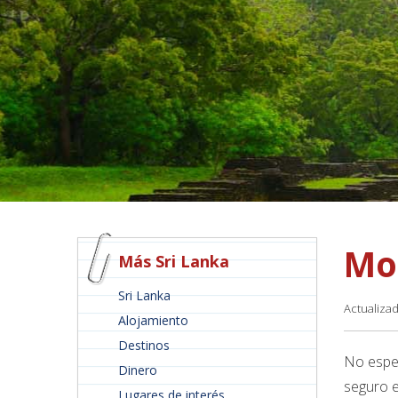
Mo
Más Sri Lanka
Sri Lanka
Actualiza
Alojamiento
Destinos
No esper
Dinero
seguro e
Lugares de interés