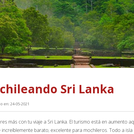
chileando Sri Lanka
do en: 24-05-2021
es más con tu viaje a Sri Lanka. El turismo está en aumento aqu
 increíblemente barato; excelente para mochileros. Todo a isla