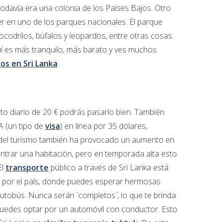
todavía era una colonia de los Países Bajos. Otro
er en uno de los parques nacionales. El parque
codrilos, búfalos y leopardos, entre otras cosas.
uí es más tranquilo, más barato y ves muchos
os en Sri Lanka
.
o diario de 20 € podrás pasarlo bien. También
A (un tipo de
visa
) en línea por 35 dólares,
o del turismo también ha provocado un aumento en
ntrar una habitación, pero en temporada alta esto
El
transporte
público a través de Sri Lanka está
ar por el país, donde puedes esperar hermosas
autobús. Nunca serán ´completos´, lo que te brinda
puedes optar por un automóvil con conductor. Esto