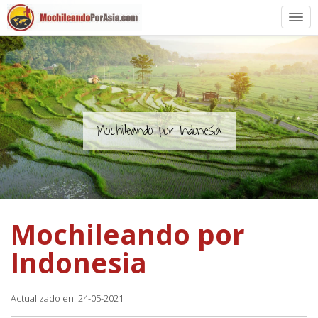
Preparación
Países de Asia
Rutas de mochileros
Mochileando por Indonesia
Vuelos a Asia
Blogs
Mochileando por
Guías
Indonesia
Actualizado en: 24-05-2021