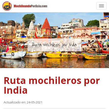
Preparación
Países de Asia
Rutas de mochileros
Ruta mochileros por India
Vuelos a Asia
Blogs
Ruta mochileros por
Guías
India
Actualizado en: 24-05-2021