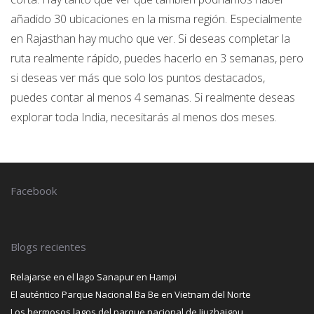
añadido 30 ubicaciones en la misma región. Especialmente
en Rajasthan hay mucho que ver. Si deseas completar la
ruta realmente rápido, puedes hacerlo en 3 semanas, pero
si deseas ver más que solo los puntos destacados,
puedes contar al menos 4 semanas. Si realmente deseas
explorar toda India, necesitarás al menos dos meses.
Facebook
Blogs recientes
Relajarse en el lago Sanapur en Hampi
El auténtico Parque Nacional Ba Be en Vietnam del Norte
Los hermosos lagos del parque nacional de Jiuzhaigou