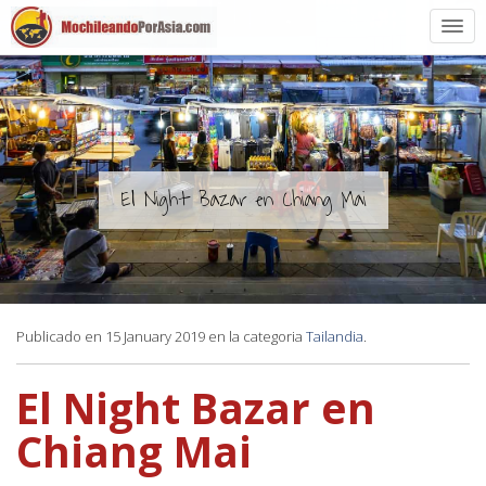
Preparación
Países de Asia
Rutas de mochileros
El Night Bazar en Chiang Mai
Vuelos a Asia
Blogs
Publicado en 15 January 2019 en la categoria
Tailandia
.
Guías
El Night Bazar en
Chiang Mai