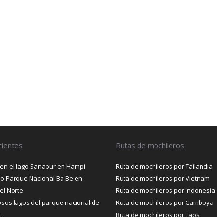
cientes
Rutas de mochileros
 en el lago Sanapur en Hampi
Ruta de mochileros por Tailandia
ico Parque Nacional Ba Be en
Ruta de mochileros por Vietnam
el Norte
Ruta de mochileros por Indonesia
sos lagos del parque nacional de
Ruta de mochileros por Camboya
u
Ruta de mochileros por Laos