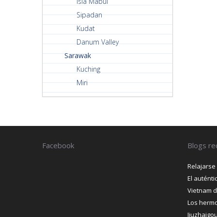
Isla Mabul
Sipadan
Kudat
Danum Valley
Sarawak
Kuching
Miri
Facebook
Blogs re
Relajarse
El autént
Vietnam d
Los hermo
Jiuzhaigo