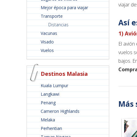
viajar d
Mejor época para viajar
Transporte
Así 
Distancias
1) Avi
Vacunas
Visado
El avión
Vuelos
vuelos s
bajos. E
Comprar
Destinos Malasia
Kuala Lumpur
Langkawi
Más 
Penang
Cameron Highlands
Melaka
Perhentian
Taman Negara