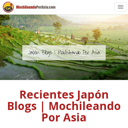
Preparación
Países de Asia
Rutas de mochileros
Japón Blogs | Mochileando Por Asia
Vuelos a Asia
Blogs
Recientes Japón
Guías
Blogs | Mochileando
Por Asia