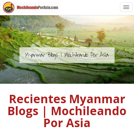
Preparación
Países de Asia
Rutas de mochileros
Myanmar Blogs | Mochileando Por Asia
Vuelos a Asia
Blogs
Recientes Myanmar
Guías
Blogs | Mochileando
Por Asia