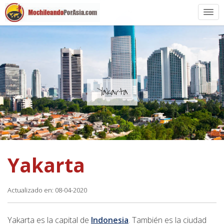
Preparación
Países de Asia
Rutas de mochileros
Yakarta
Vuelos a Asia
Blogs
Yakarta
Guías
Actualizado en: 08-04-2020
Yakarta es la capital de
Indonesia
. También es la ciudad