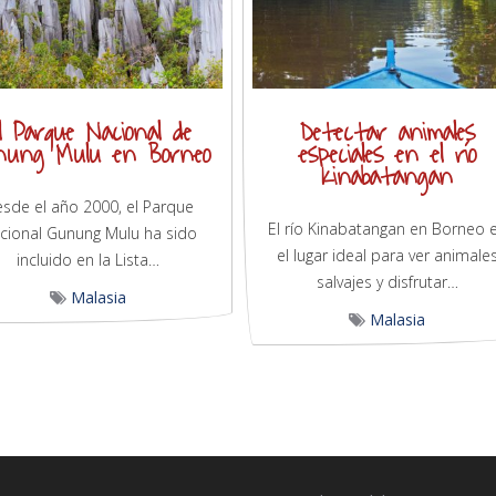
l Parque Nacional de
Detectar animales
nung Mulu en Borneo
especiales en el río
Kinabatangan
sde el año 2000, el Parque
El río Kinabatangan en Borneo 
cional Gunung Mulu ha sido
el lugar ideal para ver animale
incluido en la Lista…
salvajes y disfrutar…
Malasia
Malasia