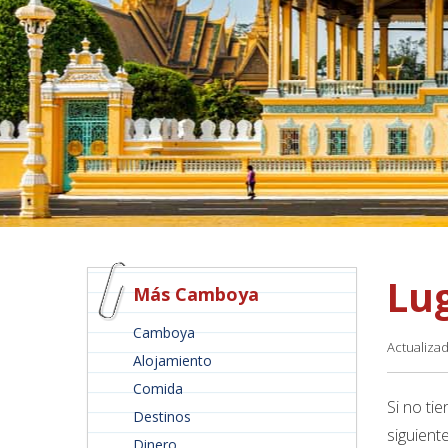
Lu
Más Camboya
Camboya
Actualiza
Alojamiento
Comida
Si no ti
Destinos
siguient
Dinero