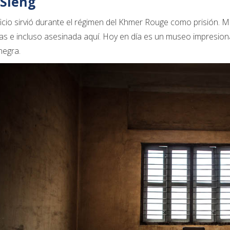
 Sleng
ficio sirvió durante el régimen del Khmer Rouge como prisión. 
as e incluso asesinada aquí. Hoy en día es un museo impresi
negra.