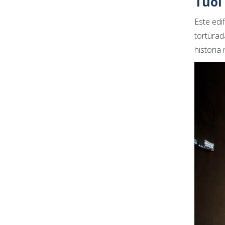
Tuol
Este edi
torturad
historia 