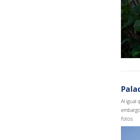
Pala
Al igual
embargo,
fotos.