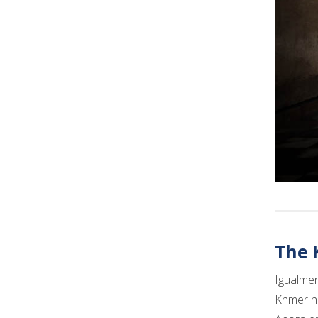
The K
Igualmen
Khmer ha