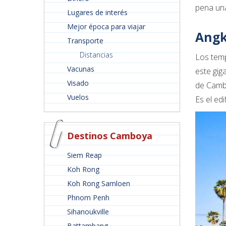
pena una
Lugares de interés
Mejor época para viajar
Angk
Transporte
Distancias
Los temp
Vacunas
este gi
Visado
de Cambo
Vuelos
Es el ed
Destinos Camboya
Siem Reap
Koh Rong
Koh Rong Samloen
Phnom Penh
Sihanoukville
Battambang