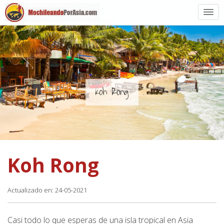
Preparación
Países de Asia
Rutas de mochileros
Koh Rong
Vuelos a Asia
Blogs
Koh Rong
Guías
Actualizado en: 24-05-2021
Casi todo lo que esperas de una isla tropical en Asia