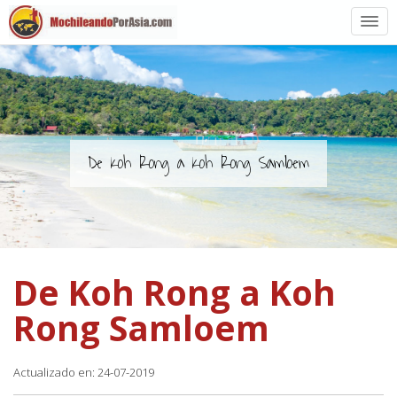
Preparación
Países de Asia
Rutas de mochileros
De Koh Rong a Koh Rong Samloem
Vuelos a Asia
Blogs
De Koh Rong a Koh
Guías
Rong Samloem
Actualizado en: 24-07-2019