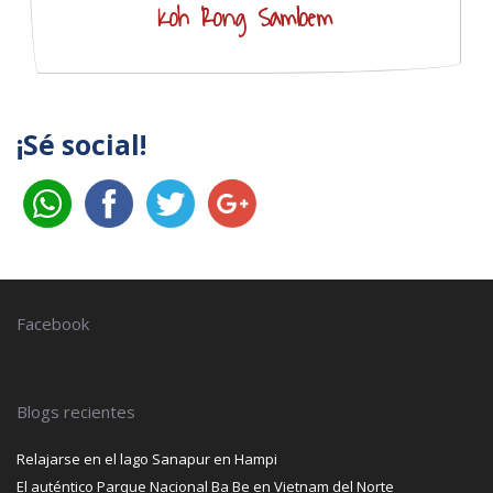
Koh Rong Samloem
¡Sé social!
Facebook
Blogs recientes
Relajarse en el lago Sanapur en Hampi
El auténtico Parque Nacional Ba Be en Vietnam del Norte