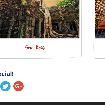
Siem Reap
ocial!