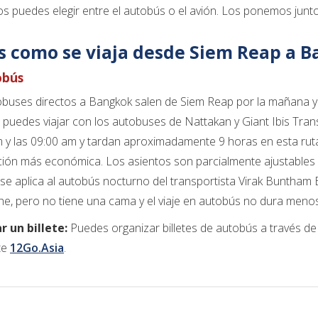
os puedes elegir entre el autobús o el avión. Los ponemos junto
es como se viaja desde Siem Reap a B
obús
buses directos a Bangkok salen de Siem Reap por la mañana y a
puedes viajar con los autobuses de Nattakan y Giant Ibis Trans
 y las 09:00 am y tardan aproximadamente 9 horas en esta ruta. 
ción más económica. Los asientos son parcialmente ajustables 
se aplica al autobús nocturno del transportista Virak Buntham 
e, pero no tiene una cama y el viaje en autobús no dura meno
 un billete:
Puedes organizar billetes de autobús a través de
te
12Go.Asia
.