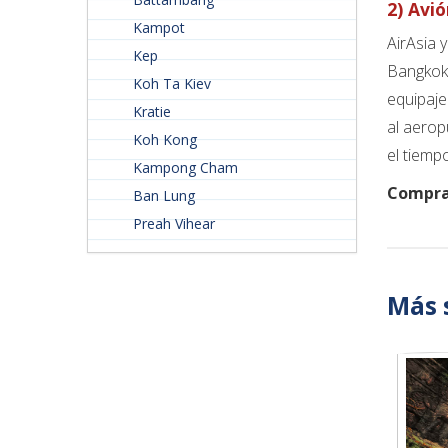
2) Avi
Kampot
AirAsia 
Kep
Bangkok.
Koh Ta Kiev
equipaje
Kratie
al aerop
Koh Kong
el tiemp
Kampong Cham
Comprar
Ban Lung
Preah Vihear
Más 