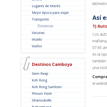
kilómetr
Lugares de interés
Mejor época para viajar
Así 
Transporte
1) Aut
Distancias
Vacunas
Los auto
Visado
mañana, 
Vuelos
07:45 am
es la op
también 
Destinos Camboya
una noch
Siem Reap
Comprar
Koh Rong
el websi
Koh Rong Samloen
Phnom Penh
Sihanoukville
Battambang