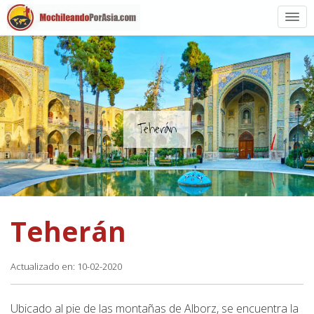
Preparación
Países de Asia
Rutas de mochileros
Teherán
Vuelos a Asia
Blogs
Teherán
Guías
Actualizado en: 10-02-2020
Ubicado al pie de las montañas de Alborz, se encuentra la