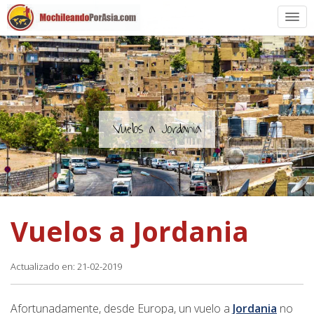
Preparación
Países de Asia
Rutas de mochileros
Vuelos a Jordania
Vuelos a Asia
Blogs
Vuelos a Jordania
Guías
Actualizado en: 21-02-2019
Afortunadamente, desde Europa, un vuelo a
Jordania
no