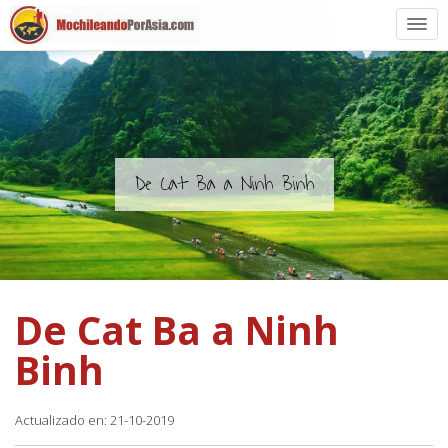
Preparación
Países de Asia
Rutas de mochileros
De Cat Ba a Ninh Binh
Vuelos a Asia
Blogs
De Cat Ba a Ninh
Guías
Binh
Actualizado en: 21-10-2019