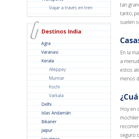
tan gran
Viajar a través en tren
tanto, p
suelen s
Destinos India
Casa
Agra
Varanasi
En la ma
Kerala
a menudo
Alleppey
estos al
Munnar
menos de
Kochi
¿Cuá
Varkala
Delhi
Hoy en d
Islas Andamán
mochiler
Bikaner
recomend
Jaipur
seguro d
Jaisalmer