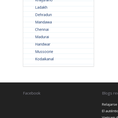
Ladakh
Dehradun
Mandawa
Chennai
Madurai
Haridwar
Mussoorie
Kodaikanal
Facebook
Blogs re
Relajarse
El autént
Vietnam d