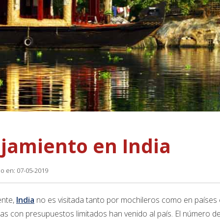
ojamiento en India
do en: 07-05-2019
ente,
India
no es visitada tanto por mochileros como en países
stas con presupuestos limitados han venido al país. El número de