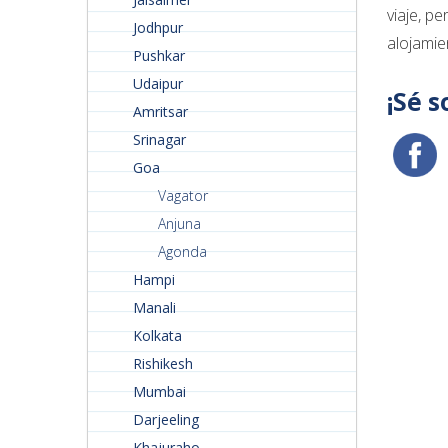
viaje, p
Jodhpur
alojamie
Pushkar
Udaipur
¡Sé s
Amritsar
Srinagar
Goa
Vagator
Anjuna
Agonda
Hampi
Manali
Kolkata
Rishikesh
Mumbai
Darjeeling
Khajuraho