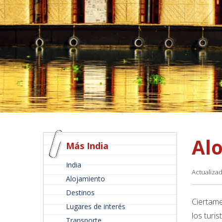
Al
Más India
India
Actualiza
Alojamiento
Destinos
Ciertam
Lugares de interés
los turi
Transporte