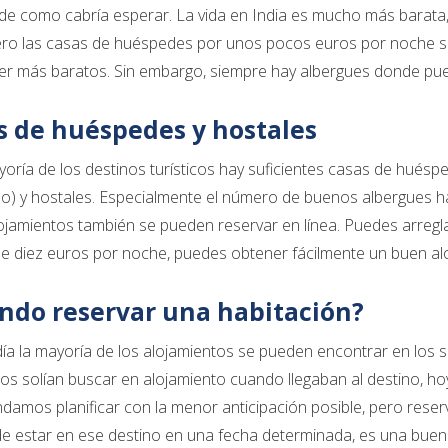
de como cabría esperar. La vida en India es mucho más barata,
ero las casas de huéspedes por unos pocos euros por noche so
er más baratos. Sin embargo, siempre hay albergues donde pu
s de huéspedes y hostales
yoría de los destinos turísticos hay suficientes casas de huésp
) y hostales. Especialmente el número de buenos albergues 
ojamientos también se pueden reservar en línea. Puedes arregl
 diez euros por noche, puedes obtener fácilmente un buen aloj
ndo reservar una habitación?
ía la mayoría de los alojamientos se pueden encontrar en los
os solían buscar en alojamiento cuando llegaban al destino, ho
amos planificar con la menor anticipación posible, pero rese
e estar en ese destino en una fecha determinada, es una buena