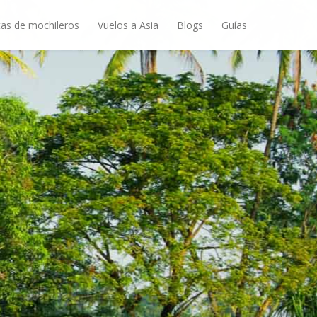
as de mochileros
Vuelos a Asia
Blogs
Guías