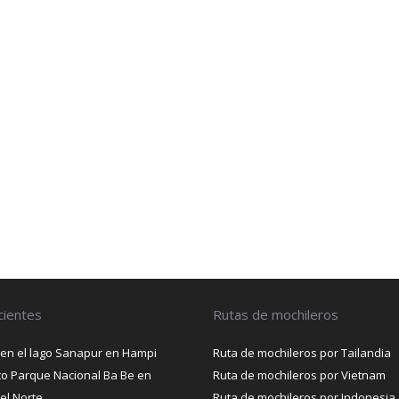
cientes
Rutas de mochileros
 en el lago Sanapur en Hampi
Ruta de mochileros por Tailandia
ico Parque Nacional Ba Be en
Ruta de mochileros por Vietnam
el Norte
Ruta de mochileros por Indonesia