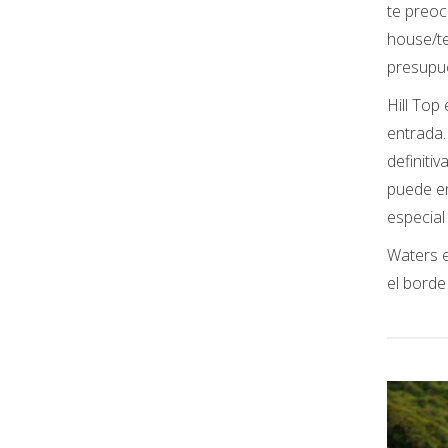
te preoc
house/te
presupue
Hill Top
entrada.
definiti
puede en
especial
Waters e
el borde