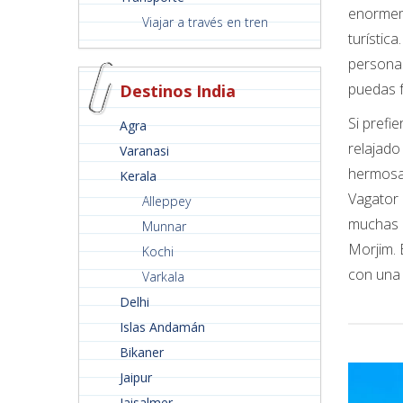
enormeme
Viajar a través en tren
turístic
personas
puedas f
Destinos India
Si prefi
Agra
relajado
Varanasi
hermosa 
Kerala
Vagator 
Alleppey
muchas p
Munnar
Morjim. 
Kochi
con una 
Varkala
Delhi
Islas Andamán
Bikaner
Jaipur
Jaisalmer