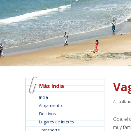
Va
Más India
India
Actualiza
Alojamiento
Destinos
Goa, el 
Lugares de interés
muy famo
Transporte