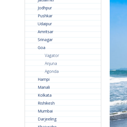
Jodhpur
Pushkar
Udaipur
Amritsar
Srinagar
Goa
Vagator
Anjuna
Agonda
Hampi
Manali
Kolkata
Rishikesh
Mumbai
Darjeeling
Khajuraho