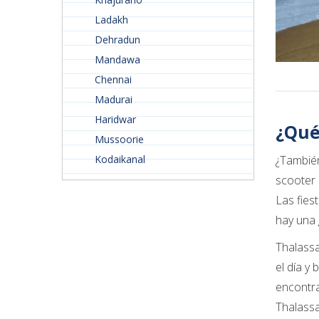
Ladakh
Dehradun
Mandawa
Chennai
Madurai
Haridwar
¿Qué
Mussoorie
Kodaikanal
¿También
scooter 
Las fies
hay una g
Thalassa
el día y
encontra
Thalassa