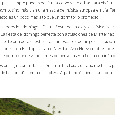
upes, siempre puedes pedir una cerveza en el bar para disfruta
chno, sino más bien una mezcla de música europea e india. Ta
sto es un poco más alto que un dormitorio promedio.
 es todos los domingos. Es una fiesta de un día y la música tran
 La fiesta del domingo perfecta con actuaciones de DJ internac
vamente una de las fiestas más famosas los domingos. Hippies, m
contrar en Hill Top. Durante Navidad, Año Nuevo u otras ocasio
 de delirio donde vienen miles de personas y la fiesta continúa
s un lugar con un bar salón durante el día y un club nocturno p
 de la montaña cerca de la playa. Aquí también tienes una bonita