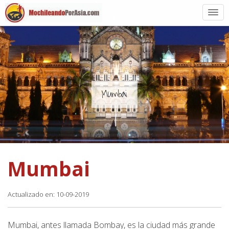
Preparación
Países de Asia
Rutas de mochileros
Mumbai
Vuelos a Asia
Blogs
Mumbai
Guías
Actualizado en: 10-09-2019
Mumbai, antes llamada Bombay, es la ciudad más grande