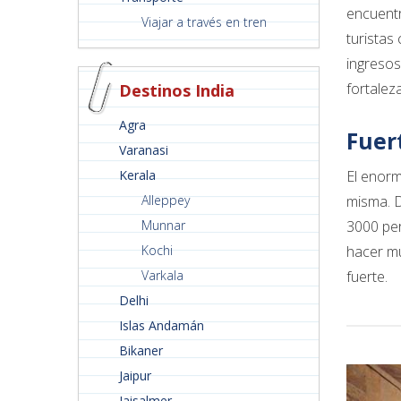
encuentr
Viajar a través en tren
turistas
ingresos
fortalez
Destinos India
Agra
Fuer
Varanasi
Kerala
El enorm
Alleppey
misma. D
Munnar
3000 per
Kochi
hacer mu
Varkala
fuerte.
Delhi
Islas Andamán
Bikaner
Jaipur
Jaisalmer