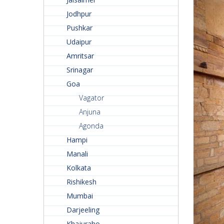
Jodhpur
Pushkar
Udaipur
Amritsar
Srinagar
Goa
Vagator
Anjuna
Agonda
Hampi
Manali
Kolkata
Rishikesh
Mumbai
Darjeeling
Khajuraho