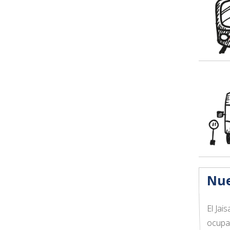
Nue
El Jai
ocupad