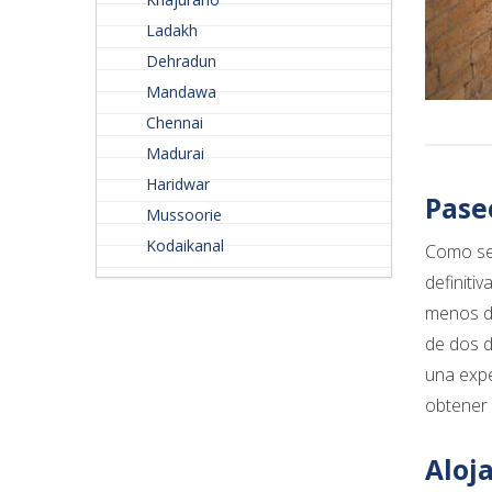
Ladakh
Dehradun
Mandawa
Chennai
Madurai
Haridwar
Pase
Mussoorie
Kodaikanal
Como se 
definiti
menos di
de dos d
una expe
obtener 
Aloj