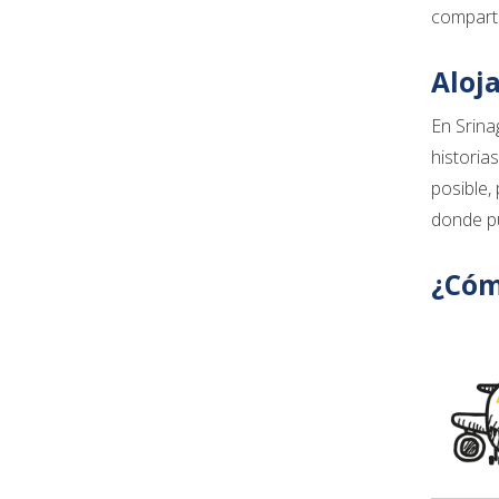
comparta
Aloj
En Srina
historia
posible,
donde pu
¿Cóm