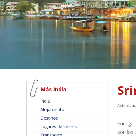
Sr
Más India
India
Actualiza
Alojamiento
Destinos
Srinagar
Lugares de interés
son los 
Transporte