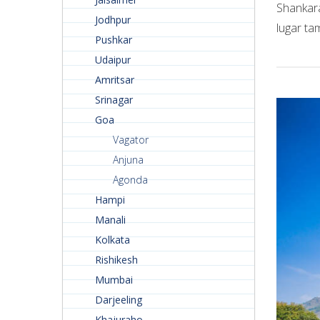
Shankara
Jodhpur
lugar ta
Pushkar
Udaipur
Amritsar
Srinagar
Goa
Vagator
Anjuna
Agonda
Hampi
Manali
Kolkata
Rishikesh
Mumbai
Darjeeling
Khajuraho