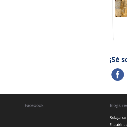
¡Sé s
Facebook
Blogs re
Relajarse
El autént