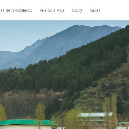
as de mochileros
Vuelos a Asia
Blogs
Guías