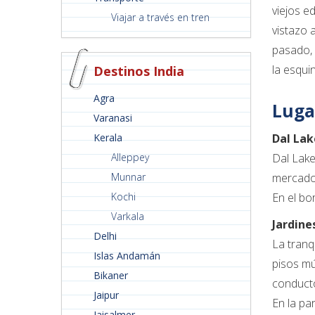
viejos e
Viajar a través en tren
vistazo 
pasado, 
la esqui
Destinos India
Agra
Luga
Varanasi
Kerala
Dal Lak
Alleppey
Dal Lake
Munnar
mercado 
Kochi
En el bo
Varkala
Jardine
Delhi
La tranq
Islas Andamán
pisos mú
Bikaner
conducto
Jaipur
En la pa
Jaisalmer