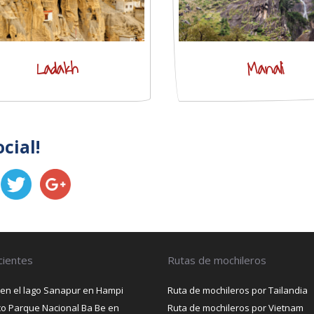
Ladakh
Manali
ocial!
cientes
Rutas de mochileros
 en el lago Sanapur en Hampi
Ruta de mochileros por Tailandia
ico Parque Nacional Ba Be en
Ruta de mochileros por Vietnam