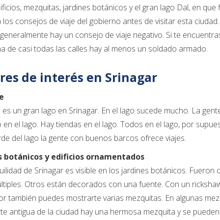
dificios, mezquitas, jardines botánicos y el gran lago Dal, en qu
a los consejos de viaje del gobierno antes de visitar esta ciuda
generalmente hay un consejo de viaje negativo. Si te encuentra
na de casi todas las calles hay al menos un soldado armado.
res de interés en Srinagar
e
 es un gran lago en Srinagar. En el lago sucede mucho. La gente 
en el lago. Hay tiendas en el lago. Todos en el lago, por supue
rde del lago la gente con buenos barcos ofrece viajes.
s botánicos y edificios ornamentados
uilidad de Srinagar es visible en los jardines botánicos. Fuero
ltiples. Otros están decorados con una fuente. Con un ricksha
r también puedes mostrarte varias mezquitas. En algunas mezqui
rte antigua de la ciudad hay una hermosa mezquita y se pueden v