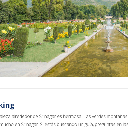
king
aleza alrededor de Srinagar es hermosa. Las verdes montañas p
mucho en Srinagar. Si estás buscando un guía, preguntas en las