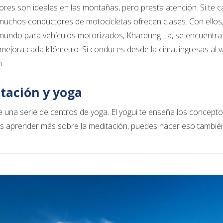
res son ideales en las montañas, pero presta atención. Si te ca
muchos conductores de motocicletas ofrecen clases. Con ellos,
 mundo para vehículos motorizados, Khardung La, se encuentra 
mejora cada kilómetro. Si conduces desde la cima, ingresas al val
h.
tación y yoga
e una serie de centros de yoga. El yogui te enseña los concept
es aprender más sobre la meditación, puedes hacer eso tambié