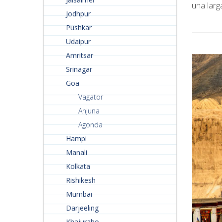
una larg
Jodhpur
Pushkar
Udaipur
Amritsar
Srinagar
Goa
Vagator
Anjuna
Agonda
Hampi
Manali
Kolkata
Rishikesh
Mumbai
Darjeeling
Khajuraho