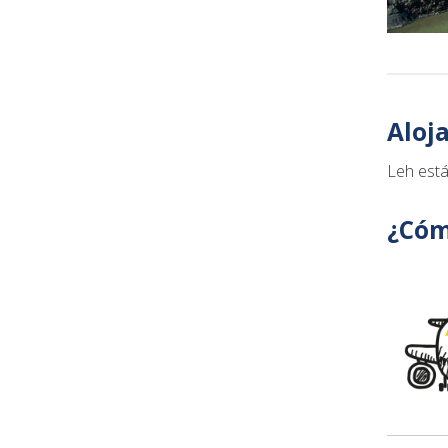
Aloj
Leh está
¿Cóm