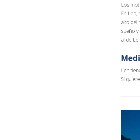
Los moto
En Leh, 
alto del
sueño y 
al de Le
Medi
Leh tien
Si quier