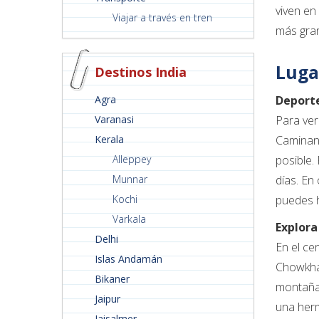
viven en
Viajar a través en tren
más gran
Luga
Destinos India
Agra
Deporte
Varanasi
Para ver
Kerala
Caminand
Alleppey
posible.
Munnar
días. En
Kochi
puedes h
Varkala
Explora
Delhi
En el ce
Islas Andamán
Chowkha
Bikaner
montañas
Jaipur
una herm
Jaisalmer