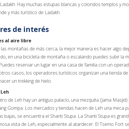
 Ladakh. Hay muchas estupas blancas y coloridos templos y monas
de y más turístico de Ladakh.
res de interés
s al aire libre
 las montañas de más cerca, la mejor manera es hacer algo deport
o, en una bicicleta de montaña o escalando puedes subir la mo
 Puedes reservar un lugar en una casa de familia con un operador
 otros casos, los operadores turísticos organizan una tienda de
acer un trekking de hielo.
 Leh
ntro de Leh hay un antiguo palacio, una mezquita (Jama Masjid) 
ng Gompa. Los mercados y tiendas hacen de Leh una meca par
 bajas, se encuentra el Shanti Stupa. La Shanti Stupa es gran
osa vista de Leh, especialmente al atardecer. El Tsemo Fort 