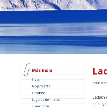
La
Más India
India
Actualiza
Alojamiento
Destinos
Ladakh e
Lugares de interés
es muy t
Transporte