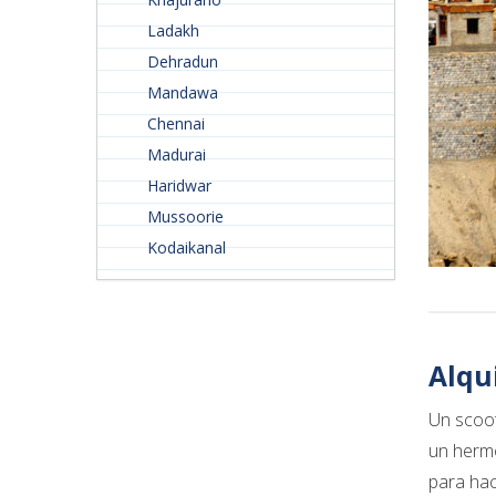
Ladakh
Dehradun
Mandawa
Chennai
Madurai
Haridwar
Mussoorie
Kodaikanal
Alqu
Un scoot
un hermo
para ha